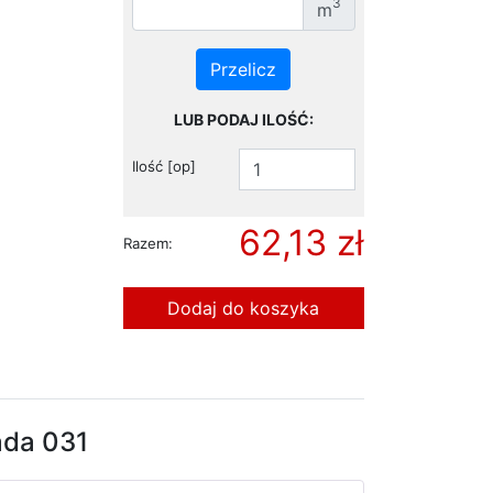
3
m
Przelicz
LUB PODAJ ILOŚĆ:
Ilość [op]
62,13
zł
Razem:
Dodaj do koszyka
ada 031