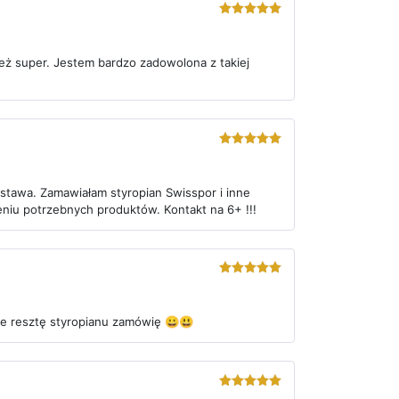
5
out of 5
też super. Jestem bardzo zadowolona z takiej
5
out of 5
stawa. Zamawiałam styropian Swisspor i inne
niu potrzebnych produktów. Kontakt na 6+ !!!
5
out of 5
ie resztę styropianu zamówię 😀😃
5
out of 5