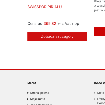
Kleje 
z wysy
SWISSPOR PIR ALU
jest w 
Cena od
369.82
zł z Vat / op
Zobacz szczegóły
MENU
BAZA W
Strona główna
Co to 
Moje konto
Efekt
zwróc
Jak zamawiać ?