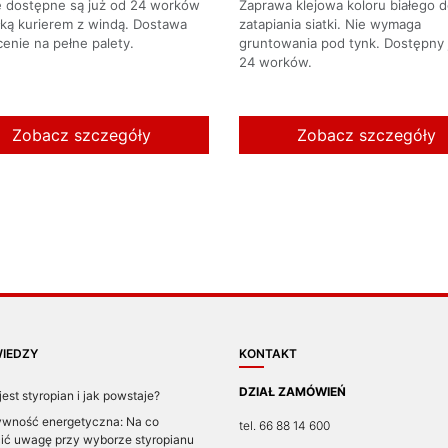
te dostępne są już od 24 worków
Zaprawa klejowa koloru białego 
łką kurierem z windą. Dostawa
zatapiania siatki. Nie wymaga
cenie na pełne palety.
gruntowania pod tynk. Dostępny 
24 worków.
Zobacz szczegóły
Zobacz szczegóły
IEDZY
KONTAKT
DZIAŁ ZAMÓWIEŃ
jest styropian i jak powstaje?
ywność energetyczna: Na co
tel. 66 88 14 600
ić uwagę przy wyborze styropianu