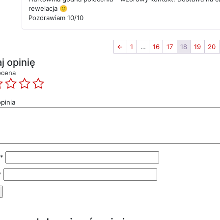
rewelacja 🙂
Pozdrawiam 10/10
←
1
…
16
17
18
19
20
j opinię
ocena
pinia
*
*