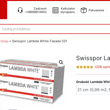
Zadzwoń
Kalkulator
Pakowanie
+48668814600
styropianu
UKIWARKA
UKTÓW
»
»
Swisspor Lambda White Fasada 031
Sklep
Swisspor L
(
208
opini
4.98
out of
5
Grubość Lambda Whi