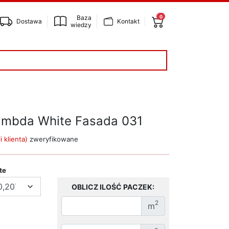
0
Baza
Dostawa
Kontakt
wiedzy
ambda White Fasada 031
i klienta)
zweryfikowane
te
OBLICZ ILOŚĆ PACZEK:
Powierzchnia w metrach kwadratowych
2
m
Objętość w metrach sześciennych