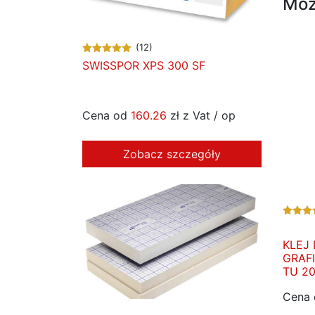
Moż
(12)
SWISSPOR XPS 300 SF
Cena od
160.26
zł z Vat / op
Zobacz szczegóły
KLEJ
GRAFI
TU 2
Cena