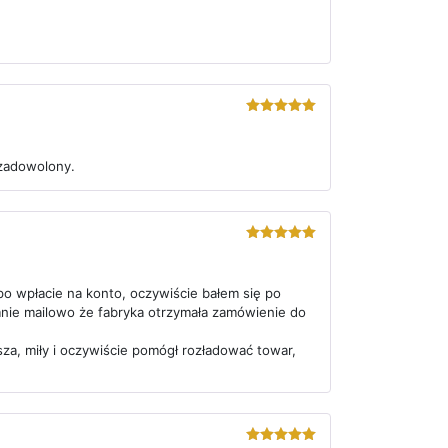
5
out of 5
 zadowolony.
5
out of 5
 po wpłacie na konto, oczywiście bałem się po
mnie mailowo że fabryka otrzymała zamówienie do
za, miły i oczywiście pomógł rozładować towar,