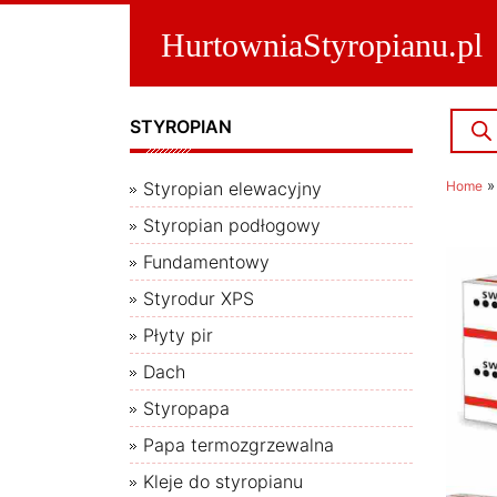
HurtowniaStyropianu.pl
WYSZ
STYROPIAN
PROD
Styropian elewacyjny
Home
Styropian podłogowy
Fundamentowy
Styrodur XPS
Płyty pir
Dach
Styropapa
Papa termozgrzewalna
Kleje do styropianu