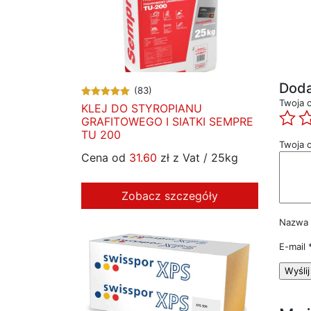
Doda
(83)
Twoja 
KLEJ DO STYROPIANU
GRAFITOWEGO I SIATKI SEMPRE
TU 200
Twoja o
Cena od
31.60
zł z Vat / 25kg
Zobacz szczegóły
Nazwa
E-mail