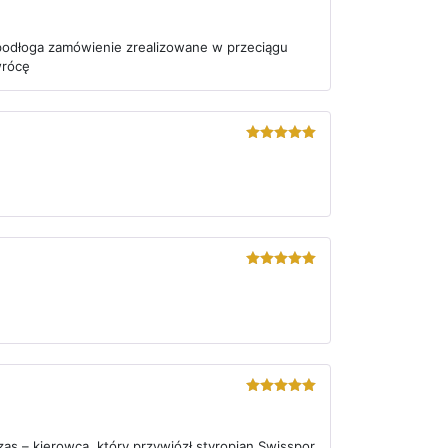
5
out of 5
 podłoga zamówienie zrealizowane w przeciągu
wrócę
5
out of 5
5
out of 5
5
out of 5
s – kierowca, który przywiózł styropian Swisspor